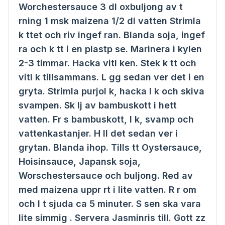
Worchestersauce 3 dl oxbuljong av t
rning 1 msk maizena 1/2 dl vatten Strimla
k ttet och riv ingef ran. Blanda soja, ingef
ra och k tt i en plastp se. Marinera i kylen
2-3 timmar. Hacka vitl ken. Stek k tt och
vitl k tillsammans. L gg sedan ver det i en
gryta. Strimla purjol k, hacka l k och skiva
svampen. Sk lj av bambuskott i hett
vatten. Fr s bambuskott, l k, svamp och
vattenkastanjer. H ll det sedan ver i
grytan. Blanda ihop. Tills tt Oystersauce,
Hoisinsauce, Japansk soja,
Worschestersauce och buljong. Red av
med maizena uppr rt i lite vatten. R r om
och l t sjuda ca 5 minuter. S sen ska vara
lite simmig . Servera Jasminris till. Gott zz