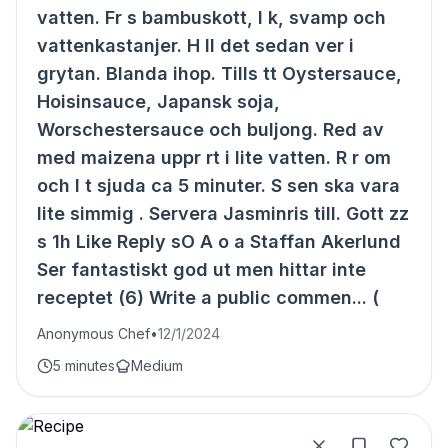
vatten. Fr s bambuskott, l k, svamp och
vattenkastanjer. H ll det sedan ver i
grytan. Blanda ihop. Tills tt Oystersauce,
Hoisinsauce, Japansk soja,
Worschestersauce och buljong. Red av
med maizena uppr rt i lite vatten. R r om
och l t sjuda ca 5 minuter. S sen ska vara
lite simmig . Servera Jasminris till. Gott zz
s 1h Like Reply sO A o a Staffan Akerlund
Ser fantastiskt god ut men hittar inte
receptet (6) Write a public commen... (
Anonymous Chef
•
12/1/2024
5 minutes
Medium