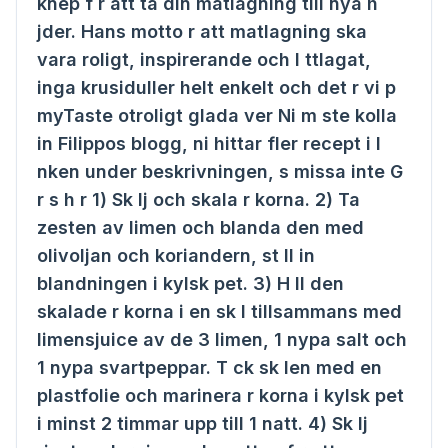
knep f r att ta din matlagning till nya h
jder. Hans motto r att matlagning ska
vara roligt, inspirerande och l ttlagat,
inga krusiduller helt enkelt och det r vi p
myTaste otroligt glada ver Ni m ste kolla
in Filippos blogg, ni hittar fler recept i l
nken under beskrivningen, s missa inte G
r s h r 1) Sk lj och skala r korna. 2) Ta
zesten av limen och blanda den med
olivoljan och koriandern, st ll in
blandningen i kylsk pet. 3) H ll den
skalade r korna i en sk l tillsammans med
limensjuice av de 3 limen, 1 nypa salt och
1 nypa svartpeppar. T ck sk len med en
plastfolie och marinera r korna i kylsk pet
i minst 2 timmar upp till 1 natt. 4) Sk lj