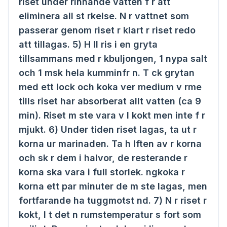
riset under rinnande vatten f r att
eliminera all st rkelse. N r vattnet som
passerar genom riset r klart r riset redo
att tillagas. 5) H ll ris i en gryta
tillsammans med r kbuljongen, 1 nypa salt
och 1 msk hela kumminfr n. T ck grytan
med ett lock och koka ver medium v rme
tills riset har absorberat allt vatten (ca 9
min). Riset m ste vara v l kokt men inte f r
mjukt. 6) Under tiden riset lagas, ta ut r
korna ur marinaden. Ta h lften av r korna
och sk r dem i halvor, de resterande r
korna ska vara i full storlek. ngkoka r
korna ett par minuter de m ste lagas, men
fortfarande ha tuggmotst nd. 7) N r riset r
kokt, l t det n rumstemperatur s fort som