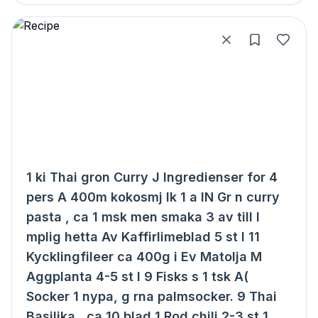
1 ki Thai gron Curry J Ingredienser for 4
pers A 400m kokosmj lk 1 a IN Gr n curry
pasta , ca 1 msk men smaka 3 av till l
mplig hetta Av Kaffirlimeblad 5 st I 11
Kycklingfileer ca 400g i Ev Matolja M
Aggplanta 4-5 st I 9 Fisks s 1 tsk A(
Socker 1 nypa, g rna palmsocker. 9 Thai
Basilika , ca 10 blad 1 Rod chili 2-3 st 1