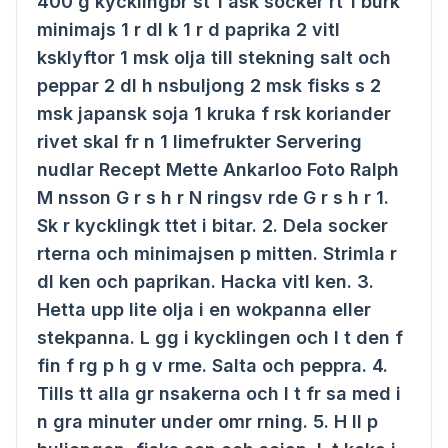
400 g kycklingbr st 1 ask socker rt 1 burk
minimajs 1 r dl k 1 r d paprika 2 vitl
ksklyftor 1 msk olja till stekning salt och
peppar 2 dl h nsbuljong 2 msk fisks s 2
msk japansk soja 1 kruka f rsk koriander
rivet skal fr n 1 limefrukter Servering
nudlar Recept Mette Ankarloo Foto Ralph
M nsson G r s h r N ringsv rde G r s h r 1.
Sk r kycklingk ttet i bitar. 2. Dela socker
rterna och minimajsen p mitten. Strimla r
dl ken och paprikan. Hacka vitl ken. 3.
Hetta upp lite olja i en wokpanna eller
stekpanna. L gg i kycklingen och l t den f
fin f rg p h g v rme. Salta och peppra. 4.
Tills tt alla gr nsakerna och l t fr sa med i
n gra minuter under omr rning. 5. H ll p