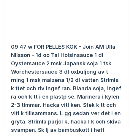
09 47 w FOR PELLES KOK - Join AM Ulla
Nilsson - 1d oo Tal Holsinsauce 1 dl
Oystersauce 2 msk Japansk soja 1 tsk
Worchestersauce 3 dl oxbuljong av t
rning 1 msk maizena 1/2 dl vatten Strimla
k ttet och riv ingef ran. Blanda soja, ingef
ra och k tt i en plastp se. Marinera i kylen
2-3 timmar. Hacka vitl ken. Stek k tt och
vitl k tillsammans. L gg sedan ver det i en
gryta. Strimla purjol k, hacka l k och skiva
svampen. Sk lj av bambuskott i hett