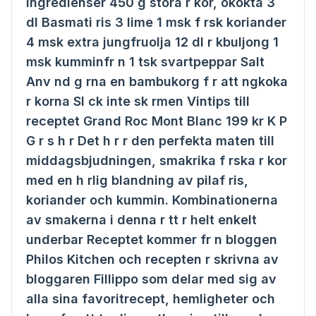
Ingredienser 450 g stora r kor, okokta 3
dl Basmati ris 3 lime 1 msk f rsk koriander
4 msk extra jungfruolja 12 dl r kbuljong 1
msk kumminfr n 1 tsk svartpeppar Salt
Anv nd g rna en bambukorg f r att ngkoka
r korna Sl ck inte sk rmen Vintips till
receptet Grand Roc Mont Blanc 199 kr K P
G r s h r Det h r r den perfekta maten till
middagsbjudningen, smakrika f rska r kor
med en h rlig blandning av pilaf ris,
koriander och kummin. Kombinationerna
av smakerna i denna r tt r helt enkelt
underbar Receptet kommer fr n bloggen
Philos Kitchen och recepten r skrivna av
bloggaren Fillippo som delar med sig av
alla sina favoritrecept, hemligheter och