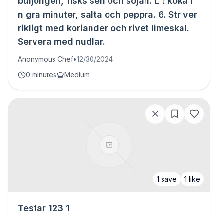
buljongen, fisks sen och sojan. L t koka i
n gra minuter, salta och peppra. 6. Str ver
rikligt med koriander och rivet limeskal.
Servera med nudlar.
Anonymous Chef
•
12/30/2024
0 minutes
Medium
1
save
1
like
Testar 123 1