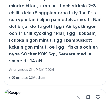
mindre bitar., k rna ur - I och strimla 2-3
chilli, dela rE sggplantorna i klyftor. Fr s
currypastan i oljan pa medelvarme. 1 . Nar
det b rjar dofta gott l gg i AE kycklingen
och fr s till kyckling r klar, l gg i kokosmj
lk koka n gon minut, l gg i bambuskott
koka n gon minut, oe l gg i fisks s och en
nypa SOcker KOK Sgt, Servera med ja
smine ris 14 aN
Anonymous Chef
•
12/1/2024
0 minutes
Medium