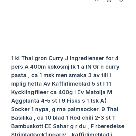
1 ki Thai gron Curry J Ingredienser for 4
pers A 400m kokosmj lk 1 a IN Gr n curry
pasta , ca 1 msk men smaka 3 av till l
mplig hetta Av Kaffirlimeblad 5 st I 11
Kycklingfileer ca 400g i Ev Matolja M
Aggplanta 4-5 st I 9 Fisks s 1 tsk A(
Socker 1 nypa, g rna palmsocker. 9 Thai
Basilika , ca 10 blad 1 Rod chili 2-3 st 1
Bambuskott EE Sahar g r du , F rberedelse
Strimlarkyckfingariv. . kaffirlimeblad i