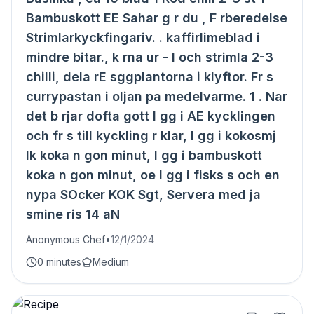
Bambuskott EE Sahar g r du , F rberedelse
Strimlarkyckfingariv. . kaffirlimeblad i
mindre bitar., k rna ur - I och strimla 2-3
chilli, dela rE sggplantorna i klyftor. Fr s
currypastan i oljan pa medelvarme. 1 . Nar
det b rjar dofta gott l gg i AE kycklingen
och fr s till kyckling r klar, l gg i kokosmj
lk koka n gon minut, l gg i bambuskott
koka n gon minut, oe l gg i fisks s och en
nypa SOcker KOK Sgt, Servera med ja
smine ris 14 aN
Anonymous Chef
•
12/1/2024
0 minutes
Medium