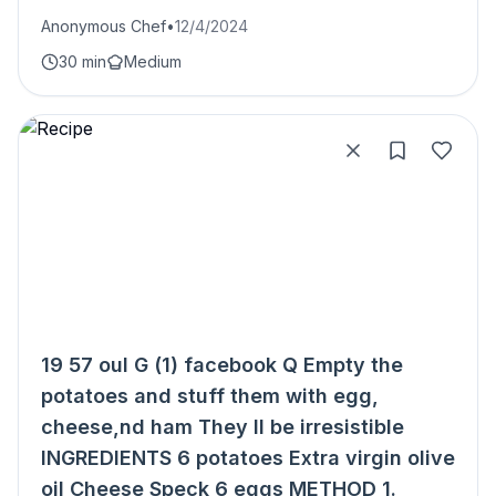
Anonymous Chef
•
12/4/2024
30 min
Medium
19 57 oul G (1) facebook Q Empty the
potatoes and stuff them with egg,
cheese,nd ham They ll be irresistible
INGREDIENTS 6 potatoes Extra virgin olive
oil Cheese Speck 6 eggs METHOD 1.