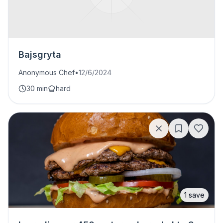
Bajsgryta
Anonymous Chef
•
12/6/2024
30 min
hard
1
save