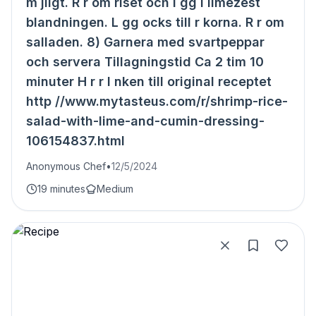
m jligt. R r om riset och l gg i limezest
blandningen. L gg ocks till r korna. R r om
salladen. 8) Garnera med svartpeppar
och servera Tillagningstid Ca 2 tim 10
minuter H r r l nken till original receptet
http //www.mytasteus.com/r/shrimp-rice-
salad-with-lime-and-cumin-dressing-
106154837.html
Anonymous Chef
•
12/5/2024
19 minutes
Medium